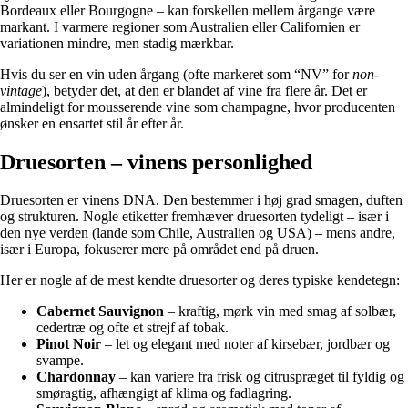
Bordeaux eller Bourgogne – kan forskellen mellem årgange være
markant. I varmere regioner som Australien eller Californien er
variationen mindre, men stadig mærkbar.
Hvis du ser en vin uden årgang (ofte markeret som “NV” for
non-
vintage
), betyder det, at den er blandet af vine fra flere år. Det er
almindeligt for mousserende vine som champagne, hvor producenten
ønsker en ensartet stil år efter år.
Druesorten – vinens personlighed
Druesorten er vinens DNA. Den bestemmer i høj grad smagen, duften
og strukturen. Nogle etiketter fremhæver druesorten tydeligt – især i
den nye verden (lande som Chile, Australien og USA) – mens andre,
især i Europa, fokuserer mere på området end på druen.
Her er nogle af de mest kendte druesorter og deres typiske kendetegn:
Cabernet Sauvignon
– kraftig, mørk vin med smag af solbær,
cedertræ og ofte et strejf af tobak.
Pinot Noir
– let og elegant med noter af kirsebær, jordbær og
svampe.
Chardonnay
– kan variere fra frisk og citruspræget til fyldig og
smøragtig, afhængigt af klima og fadlagring.