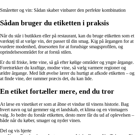
Småretter og vin: Sådan skaber vinbarer den perfekte kombination
Sådan bruger du etiketten i praksis
Når du står i butikken eller på restaurant, kan du bruge etiketten som et
værktøj til at vælge vin, der passer til din smag. Kig på årgangen for at
vurdere modenhed, druesorten for at forudsige smagsprofilen, og
oprindelsesområdet for at forstå stilen.
Er du til friske, lette vine, så gå efter kølige områder og yngre årgange.
Foretrækker du kraftige, modne vine, så vælg varmere regioner og
ældre årgange. Med lidt øvelse lærer du hurtigt at afkode etiketten – og
at finde vine, der rammer præcis det, du kan lide.
En etiket fortæller mere, end du tror
At læse en vinetiket er som at åbne et vindue til vinens historie. Bag
hvert navn og tal gemmer sig et landskab, et klima og en vinmagers
valg. Jo bedre du forstår etiketten, desto mere får du ud af oplevelsen –
både når du køber, smager og nyder vinen.
Del og vis hjerte