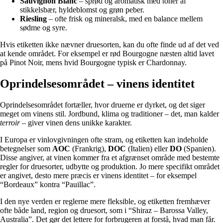
Sauvignon Blanc
– sprød og aromatisk med toner af
stikkelsbær, hyldeblomst og grøn peber.
Riesling
– ofte frisk og mineralsk, med en balance mellem
sødme og syre.
Hvis etiketten ikke nævner druesorten, kan du ofte finde ud af det ved
at kende området. For eksempel er rød Bourgogne næsten altid lavet
på Pinot Noir, mens hvid Bourgogne typisk er Chardonnay.
Oprindelsesområdet – vinens identitet
Oprindelsesområdet fortæller, hvor druerne er dyrket, og det siger
meget om vinens stil. Jordbund, klima og traditioner – det, man kalder
terroir
– giver vinen dens unikke karakter.
I Europa er vinlovgivningen ofte stram, og etiketten kan indeholde
betegnelser som
AOC
(Frankrig),
DOC
(Italien) eller
DO
(Spanien).
Disse angiver, at vinen kommer fra et afgrænset område med bestemte
regler for druesorter, udbytte og produktion. Jo mere specifikt området
er angivet, desto mere præcis er vinens identitet – for eksempel
“Bordeaux” kontra “Pauillac”.
I den nye verden er reglerne mere fleksible, og etiketten fremhæver
ofte både land, region og druesort, som i “Shiraz – Barossa Valley,
Australia”. Det gør det lettere for forbrugeren at forstå, hvad man får.