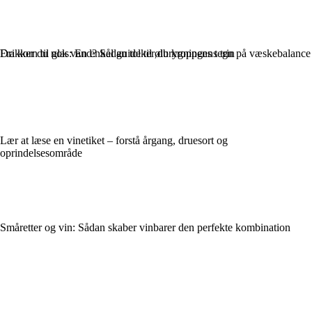
Drikker du nok vand? Sådan tolker du kroppens tegn på væske­balance
Fra korn til glas: En enkel guide til ølbrygningens trin
Lær at læse en vinetiket – forstå årgang, druesort og
oprindelsesområde
Småretter og vin: Sådan skaber vinbarer den perfekte kombination