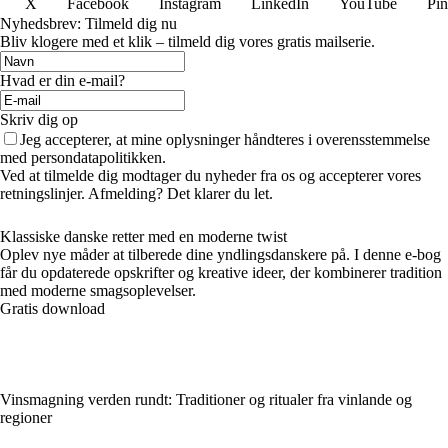
X
Facebook
Instagram
LinkedIn
YouTube
Pin
Nyhedsbrev: Tilmeld dig nu
Bliv klogere med et klik – tilmeld dig vores gratis mailserie.
Hvad er din e-mail?
Skriv dig op
Jeg accepterer, at mine oplysninger håndteres i overensstemmelse
med persondatapolitikken.
Ved at tilmelde dig modtager du nyheder fra os og accepterer vores
retningslinjer. Afmelding? Det klarer du let.
Klassiske danske retter med en moderne twist
Oplev nye måder at tilberede dine yndlingsdanskere på. I denne e-bog
får du opdaterede opskrifter og kreative ideer, der kombinerer tradition
med moderne smagsoplevelser.
Gratis download
Vinsmagning verden rundt: Traditioner og ritualer fra vinlande og
regioner