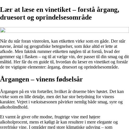
Lær at læse en vinetiket – forstå årgang,
druesort og oprindelsesområde
Når du står foran vinreolen, kan etiketten virke som en gåde. Der står
navne, årstal og geografiske betegnelser, som ikke altid er lette at
afkode. Men faktisk rummer etiketten nøglen til at forstå, hvad der
gemmer sig i flasken – og til at vælge vin, der passer til din smag og dit
måltid. Her får du en guide til, hvordan du læser en vinetiket og forstår
de tre vigtigste elementer: årgang, druesort og oprindelsesområde.
Årgangen – vinens fødselsår
Årgangen på en vin fortæller, hvilket år druerne blev høstet. Det kan
virke som en lille detalje, men det har stor betydning for vinens
karakter. Vejret i vækstsæsonen påvirker nemlig både smag, syre og
alkoholindhold.
Et varmt år giver ofte modne, frugtrige vine med højere
alkoholprocent, mens et køligt år kan resultere i mere elegante og
syrefriske vine. I områder med store klimatiske udsving – som