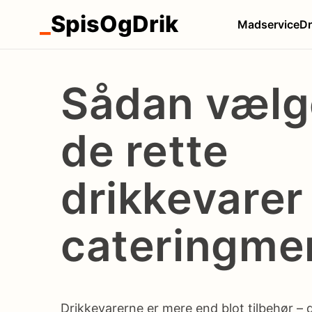
_
SpisOgDrik
Madservice
Dr
Sådan vælg
de rette
drikkevarer 
cateringme
Drikkevarerne er mere end blot tilbehør – d