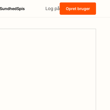
Log på
Sundhed
Spis
Opret bruger