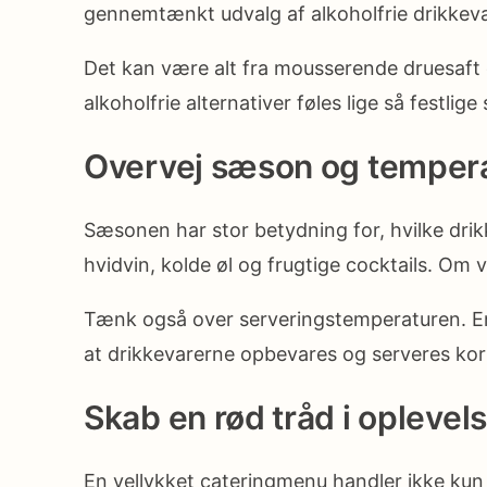
gennemtænkt udvalg af alkoholfrie drikkeva
Det kan være alt fra mousserende druesaft og
alkoholfrie alternativer føles lige så festli
Overvej sæson og temper
Sæsonen har stor betydning for, hvilke dri
hvidvin, kolde øl og frugtige cocktails. Om 
Tænk også over serveringstemperaturen. En v
at drikkevarerne opbevares og serveres korr
Skab en rød tråd i oplevel
En vellykket cateringmenu handler ikke kun