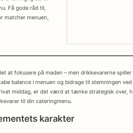
. Få gode råd til,
der matcher menuen,
t at fokusere på maden – men drikkevarerne spiller en
skabe balance i menuen og bidrage til stemningen ve
privat middag, er det værd at tænke strategisk over, h
kkevarer til din cateringmenu.
gementets karakter