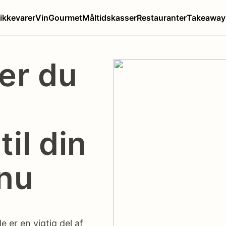
ikkevarer
Vin
Gourmet
Måltidskasser
Restauranter
Takeaway
er du
til din
nu
e er en vigtig del af