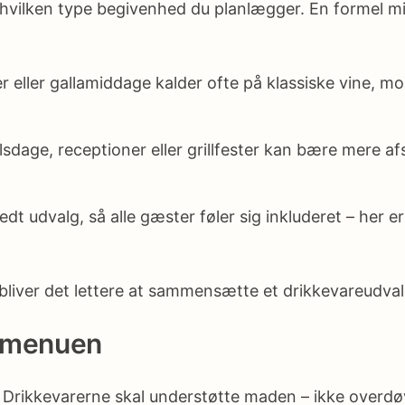
, hvilken type begivenhed du planlægger. En formel 
 eller gallamiddage kalder ofte på klassiske vine, m
dage, receptioner eller grillfester kan bære mere afsl
dt udvalg, så alle gæster føler sig inkluderet – her e
liver det lettere at sammensætte et drikkevareudval
d menuen
Drikkevarerne skal understøtte maden – ikke overdøve