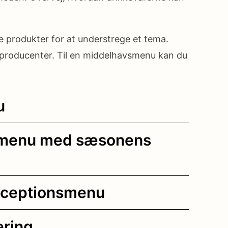
le produkter for at understrege et tema.
e producenter. Til en middelhavsmenu kan du
u
en menu med sæsonens
 receptionsmenu
ering