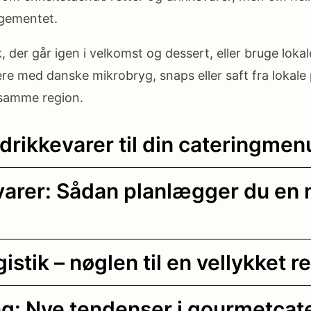
gementet.
 der går igen i velkomst og dessert, eller bruge loka
ere med danske mikrobryg, snaps eller saft fra lokal
 samme region.
drikkevarer til din cateringmen
råvarer: Sådan planlægger du 
gistik – nøglen til en vellykket
ing: Nye tendenser i gourmetcat