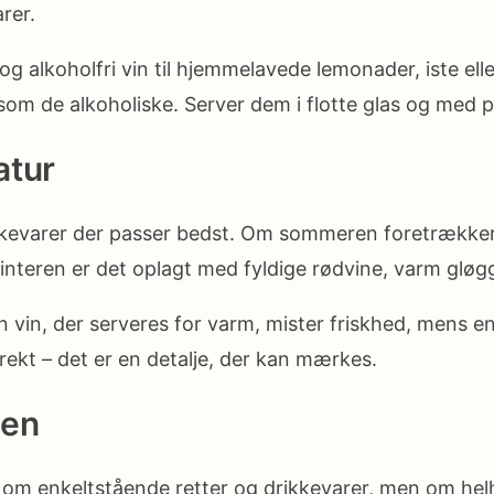
rer.
 alkoholfri vin til hjemmelavede lemonader, iste eller
ge som de alkoholiske. Server dem i flotte glas og med 
atur
kkevarer der passer bedst. Om sommeren foretrækker 
vinteren er det oplagt med fyldige rødvine, varm gløgg
in, der serveres for varm, mister friskhed, mens en ø
ekt – det er en detalje, der kan mærkes.
sen
 om enkeltstående retter og drikkevarer, men om he