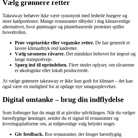
Vælg grønnere retter
Takeaway behøver ikke være synonymt med fedtede burgere og
store kødportioner. Mange restauranter tilbyder i dag klimavenlige
alternativer, hvor grøntsager og plantebaserede proteiner spiller
hovedrollen.
Prøv vegetariske eller veganske retter.
De har generelt et
lavere klimaaftryk end kødretter.
Vælg sæsonens råvarer.
Det mindsker behovet for import og
lange transportveje.
Spørg ind til oprindelsen.
Flere steder oplyser, om råvarerne
er økologiske eller lokalt producerede.
At vælge grønnere takeaway er ikke kun godt for klimaet – det kan
også være en mulighed for at opdage nye smagsoplevelser.
Digital omtanke – brug din indflydelse
Som forbruger har du magt til at påvirke udviklingen. Når du vælger
bæredygtige løsninger, sender du et signal til restauranter og
leveringsplatforme om, at miljøvenlige valg betyder noget.
Giv feedback.
Ros restauranter, der bruger bæredygtig