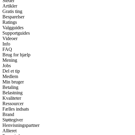
Steder
Artikler
Gratis ting
Besparelser
Ratings
Valgguides
Supportguides
Videoer
Info
FAQ
Brug for hjælp
Mening
Jobs
Del et tip
Medlem
Min bruger
Betaling
Belastning
Kvaliteter
Ressourcer
Fælles indsats
Brand
Støttegiver
Henvisningspartner
Allieret