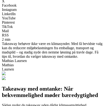
X
Facebook
Instagram
LinkedIn
YouTube
Pinterest
TikTok
Mail
RSS
2 min
Takeaway behøver ikke være en klimasynder. Med få bevidste valg
kan du reducere miljøbelastningen fra emballage, transport og
madspild – og stadig nyde den nemme løsning på travle dage. Få
tips til, hvordan du vælger takeaway med omtanke.
Mathias Laursen
Mathias
Laursen
Takeaway med omtanke: Når
bekvemmelighed møder bæredygtighed
Sådan nyder du takeaway uden dårlig klimasamvittighed