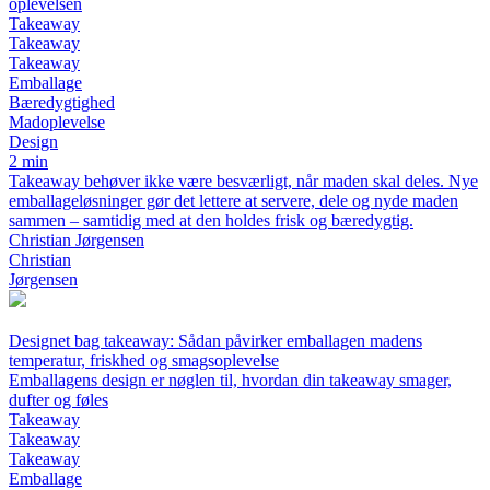
oplevelsen
Takeaway
Takeaway
Takeaway
Emballage
Bæredygtighed
Madoplevelse
Design
2 min
Takeaway behøver ikke være besværligt, når maden skal deles. Nye
emballageløsninger gør det lettere at servere, dele og nyde maden
sammen – samtidig med at den holdes frisk og bæredygtig.
Christian Jørgensen
Christian
Jørgensen
Designet bag takeaway: Sådan påvirker emballagen madens
temperatur, friskhed og smagsoplevelse
Emballagens design er nøglen til, hvordan din takeaway smager,
dufter og føles
Takeaway
Takeaway
Takeaway
Emballage