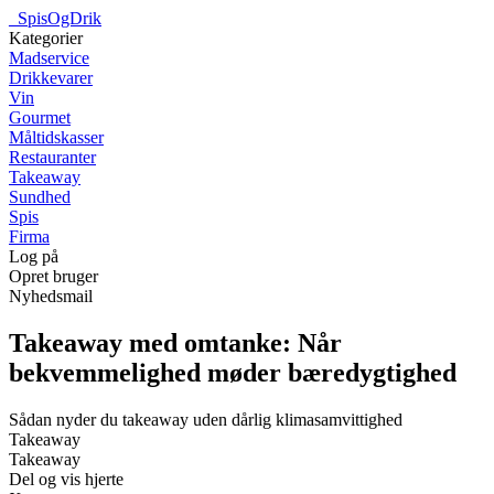
_
SpisOgDrik
Kategorier
Madservice
Drikkevarer
Vin
Gourmet
Måltidskasser
Restauranter
Takeaway
Sundhed
Spis
Firma
Log på
Opret bruger
Nyhedsmail
Takeaway med omtanke: Når
bekvemmelighed møder bæredygtighed
Sådan nyder du takeaway uden dårlig klimasamvittighed
Takeaway
Takeaway
Del og vis hjerte