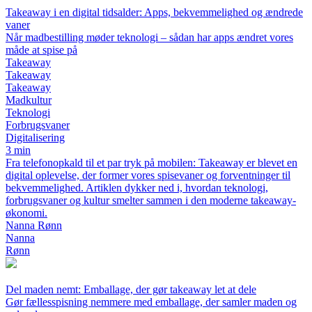
Takeaway i en digital tidsalder: Apps, bekvemmelighed og ændrede
vaner
Når madbestilling møder teknologi – sådan har apps ændret vores
måde at spise på
Takeaway
Takeaway
Takeaway
Madkultur
Teknologi
Forbrugsvaner
Digitalisering
3 min
Fra telefonopkald til et par tryk på mobilen: Takeaway er blevet en
digital oplevelse, der former vores spisevaner og forventninger til
bekvemmelighed. Artiklen dykker ned i, hvordan teknologi,
forbrugsvaner og kultur smelter sammen i den moderne takeaway-
økonomi.
Nanna Rønn
Nanna
Rønn
Del maden nemt: Emballage, der gør takeaway let at dele
Gør fællesspisning nemmere med emballage, der samler maden og