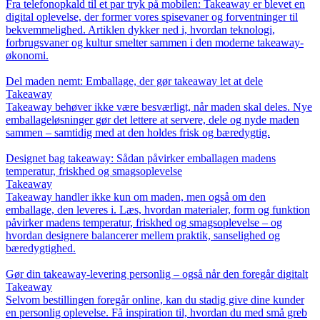
Fra telefonopkald til et par tryk på mobilen: Takeaway er blevet en
digital oplevelse, der former vores spisevaner og forventninger til
bekvemmelighed. Artiklen dykker ned i, hvordan teknologi,
forbrugsvaner og kultur smelter sammen i den moderne takeaway-
økonomi.
Del maden nemt: Emballage, der gør takeaway let at dele
Takeaway
Takeaway behøver ikke være besværligt, når maden skal deles. Nye
emballageløsninger gør det lettere at servere, dele og nyde maden
sammen – samtidig med at den holdes frisk og bæredygtig.
Designet bag takeaway: Sådan påvirker emballagen madens
temperatur, friskhed og smagsoplevelse
Takeaway
Takeaway handler ikke kun om maden, men også om den
emballage, den leveres i. Læs, hvordan materialer, form og funktion
påvirker madens temperatur, friskhed og smagsoplevelse – og
hvordan designere balancerer mellem praktik, sanselighed og
bæredygtighed.
Gør din takeaway-levering personlig – også når den foregår digitalt
Takeaway
Selvom bestillingen foregår online, kan du stadig give dine kunder
en personlig oplevelse. Få inspiration til, hvordan du med små greb