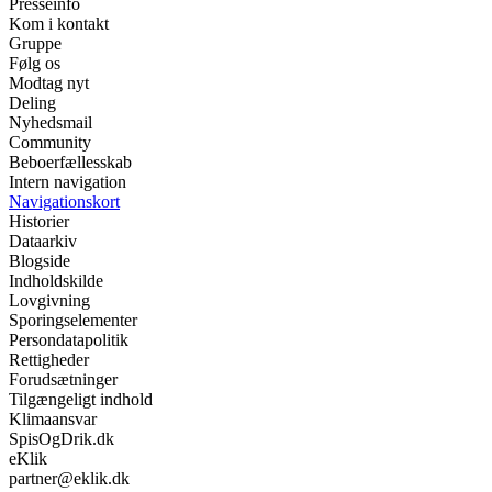
Presseinfo
Kom i kontakt
Gruppe
Følg os
Modtag nyt
Deling
Nyhedsmail
Community
Beboerfællesskab
Intern navigation
Navigationskort
Historier
Dataarkiv
Blogside
Indholdskilde
Lovgivning
Sporingselementer
Persondatapolitik
Rettigheder
Forudsætninger
Tilgængeligt indhold
Klimaansvar
SpisOgDrik.dk
eKlik
partner@eklik.dk