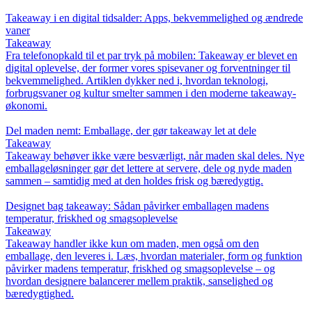
Takeaway i en digital tidsalder: Apps, bekvemmelighed og ændrede
vaner
Takeaway
Fra telefonopkald til et par tryk på mobilen: Takeaway er blevet en
digital oplevelse, der former vores spisevaner og forventninger til
bekvemmelighed. Artiklen dykker ned i, hvordan teknologi,
forbrugsvaner og kultur smelter sammen i den moderne takeaway-
økonomi.
Del maden nemt: Emballage, der gør takeaway let at dele
Takeaway
Takeaway behøver ikke være besværligt, når maden skal deles. Nye
emballageløsninger gør det lettere at servere, dele og nyde maden
sammen – samtidig med at den holdes frisk og bæredygtig.
Designet bag takeaway: Sådan påvirker emballagen madens
temperatur, friskhed og smagsoplevelse
Takeaway
Takeaway handler ikke kun om maden, men også om den
emballage, den leveres i. Læs, hvordan materialer, form og funktion
påvirker madens temperatur, friskhed og smagsoplevelse – og
hvordan designere balancerer mellem praktik, sanselighed og
bæredygtighed.