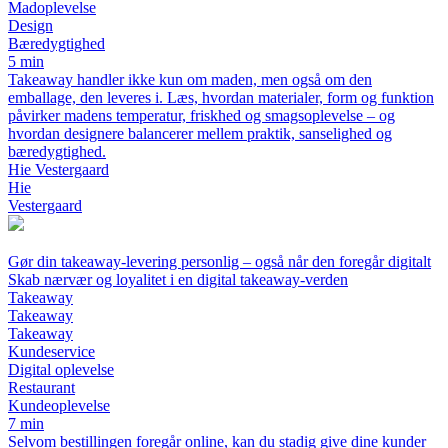
Madoplevelse
Design
Bæredygtighed
5 min
Takeaway handler ikke kun om maden, men også om den
emballage, den leveres i. Læs, hvordan materialer, form og funktion
påvirker madens temperatur, friskhed og smagsoplevelse – og
hvordan designere balancerer mellem praktik, sanselighed og
bæredygtighed.
Hie Vestergaard
Hie
Vestergaard
Gør din takeaway-levering personlig – også når den foregår digitalt
Skab nærvær og loyalitet i en digital takeaway-verden
Takeaway
Takeaway
Takeaway
Kundeservice
Digital oplevelse
Restaurant
Kundeoplevelse
7 min
Selvom bestillingen foregår online, kan du stadig give dine kunder