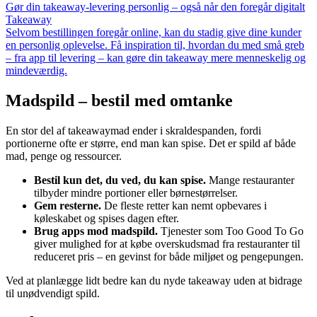
Gør din takeaway-levering personlig – også når den foregår digitalt
Takeaway
Selvom bestillingen foregår online, kan du stadig give dine kunder
en personlig oplevelse. Få inspiration til, hvordan du med små greb
– fra app til levering – kan gøre din takeaway mere menneskelig og
mindeværdig.
Madspild – bestil med omtanke
En stor del af takeawaymad ender i skraldespanden, fordi
portionerne ofte er større, end man kan spise. Det er spild af både
mad, penge og ressourcer.
Bestil kun det, du ved, du kan spise.
Mange restauranter
tilbyder mindre portioner eller børnestørrelser.
Gem resterne.
De fleste retter kan nemt opbevares i
køleskabet og spises dagen efter.
Brug apps mod madspild.
Tjenester som Too Good To Go
giver mulighed for at købe overskudsmad fra restauranter til
reduceret pris – en gevinst for både miljøet og pengepungen.
Ved at planlægge lidt bedre kan du nyde takeaway uden at bidrage
til unødvendigt spild.