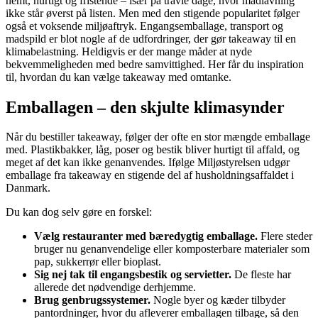
nemt, hurtigt og fristende – især på travle dage, hvor madlavning
ikke står øverst på listen. Men med den stigende popularitet følger
også et voksende miljøaftryk. Engangsemballage, transport og
madspild er blot nogle af de udfordringer, der gør takeaway til en
klimabelastning. Heldigvis er der mange måder at nyde
bekvemmeligheden med bedre samvittighed. Her får du inspiration
til, hvordan du kan vælge takeaway med omtanke.
Emballagen – den skjulte klimasynder
Når du bestiller takeaway, følger der ofte en stor mængde emballage
med. Plastikbakker, låg, poser og bestik bliver hurtigt til affald, og
meget af det kan ikke genanvendes. Ifølge Miljøstyrelsen udgør
emballage fra takeaway en stigende del af husholdningsaffaldet i
Danmark.
Du kan dog selv gøre en forskel:
Vælg restauranter med bæredygtig emballage.
Flere steder
bruger nu genanvendelige eller komposterbare materialer som
pap, sukkerrør eller bioplast.
Sig nej tak til engangsbestik og servietter.
De fleste har
allerede det nødvendige derhjemme.
Brug genbrugssystemer.
Nogle byer og kæder tilbyder
pantordninger, hvor du afleverer emballagen tilbage, så den