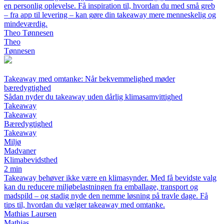
en personlig oplevelse. Få inspiration til, hvordan du med små greb
– fra app til levering – kan gøre din takeaway mere menneskelig og
mindeværdig.
Theo Tønnesen
Theo
Tønnesen
Takeaway med omtanke: Når bekvemmelighed møder
bæredygtighed
Sådan nyder du takeaway uden dårlig klimasamvittighed
Takeaway
Takeaway
Bæredygtighed
Takeaway
Miljø
Madvaner
Klimabevidsthed
2 min
Takeaway behøver ikke være en klimasynder. Med få bevidste valg
kan du reducere miljøbelastningen fra emballage, transport og
madspild – og stadig nyde den nemme løsning på travle dage. Få
tips til, hvordan du vælger takeaway med omtanke.
Mathias Laursen
Mathias