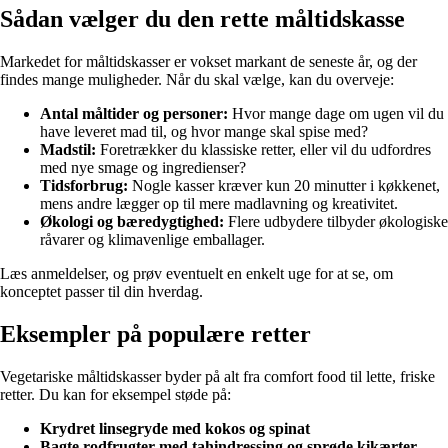
Sådan vælger du den rette måltidskasse
Markedet for måltidskasser er vokset markant de seneste år, og der
findes mange muligheder. Når du skal vælge, kan du overveje:
Antal måltider og personer:
Hvor mange dage om ugen vil du
have leveret mad til, og hvor mange skal spise med?
Madstil:
Foretrækker du klassiske retter, eller vil du udfordres
med nye smage og ingredienser?
Tidsforbrug:
Nogle kasser kræver kun 20 minutter i køkkenet,
mens andre lægger op til mere madlavning og kreativitet.
Økologi og bæredygtighed:
Flere udbydere tilbyder økologiske
råvarer og klimavenlige emballager.
Læs anmeldelser, og prøv eventuelt en enkelt uge for at se, om
konceptet passer til din hverdag.
Eksempler på populære retter
Vegetariske måltidskasser byder på alt fra comfort food til lette, friske
retter. Du kan for eksempel støde på:
Krydret linsegryde med kokos og spinat
Bagte rodfrugter med tahindressing og sprøde kikærter