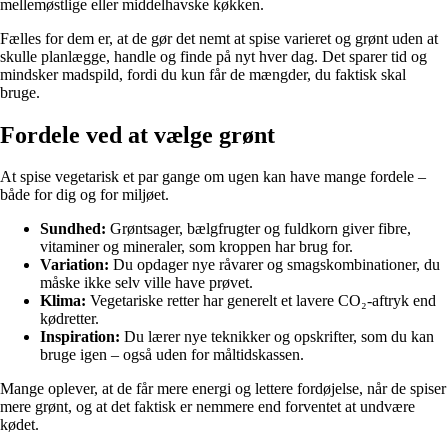
mellemøstlige eller middelhavske køkken.
Fælles for dem er, at de gør det nemt at spise varieret og grønt uden at
skulle planlægge, handle og finde på nyt hver dag. Det sparer tid og
mindsker madspild, fordi du kun får de mængder, du faktisk skal
bruge.
Fordele ved at vælge grønt
At spise vegetarisk et par gange om ugen kan have mange fordele –
både for dig og for miljøet.
Sundhed:
Grøntsager, bælgfrugter og fuldkorn giver fibre,
vitaminer og mineraler, som kroppen har brug for.
Variation:
Du opdager nye råvarer og smagskombinationer, du
måske ikke selv ville have prøvet.
Klima:
Vegetariske retter har generelt et lavere CO₂-aftryk end
kødretter.
Inspiration:
Du lærer nye teknikker og opskrifter, som du kan
bruge igen – også uden for måltidskassen.
Mange oplever, at de får mere energi og lettere fordøjelse, når de spiser
mere grønt, og at det faktisk er nemmere end forventet at undvære
kødet.