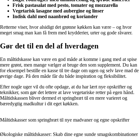
Frisk pastasalat med pesto, tomater og mozzarella
Vegetarisk lasagne med aubergine og linser
Indisk dahl med naanbrød og koriander
Retterne viser, hvor alsidigt det grønne køkken kan være – og hvor
meget smag man kan få frem med krydderier, urter og gode råvarer.
Gør det til en del af hverdagen
En måltidskasse kan være en god måde at komme i gang med at spise
mere grønt, men mange vælger at bruge den som supplement. Du kan
for eksempel bestille en kasse til tre dage om ugen og selv lave mad de
øvrige dage. På den måde får du både inspiration og fleksibilitet.
Efter nogle uger vil du ofte opdage, at du har lært nye opskrifter og
teknikker, som gør det lettere at lave vegetariske retter på egen hånd.
Måltidskassen bliver dermed et springbræt til en mere varieret og
bæredygtig madkultur i dit eget køkken.
Måltidskasser som springbræt til nye madvaner og egne opskrifter
Økologiske måltidskasser: Skab dine egne sunde smagskombinationer