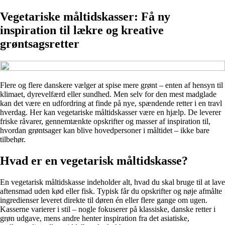
Vegetariske måltidskasser: Få ny
inspiration til lækre og kreative
grøntsagsretter
Flere og flere danskere vælger at spise mere grønt – enten af hensyn til
klimaet, dyrevelfærd eller sundhed. Men selv for den mest madglade
kan det være en udfordring at finde på nye, spændende retter i en travl
hverdag. Her kan vegetariske måltidskasser være en hjælp. De leverer
friske råvarer, gennemtænkte opskrifter og masser af inspiration til,
hvordan grøntsager kan blive hovedpersoner i måltidet – ikke bare
tilbehør.
Hvad er en vegetarisk måltidskasse?
En vegetarisk måltidskasse indeholder alt, hvad du skal bruge til at lave
aftensmad uden kød eller fisk. Typisk får du opskrifter og nøje afmålte
ingredienser leveret direkte til døren én eller flere gange om ugen.
Kasserne varierer i stil – nogle fokuserer på klassiske, danske retter i
grøn udgave, mens andre henter inspiration fra det asiatiske,