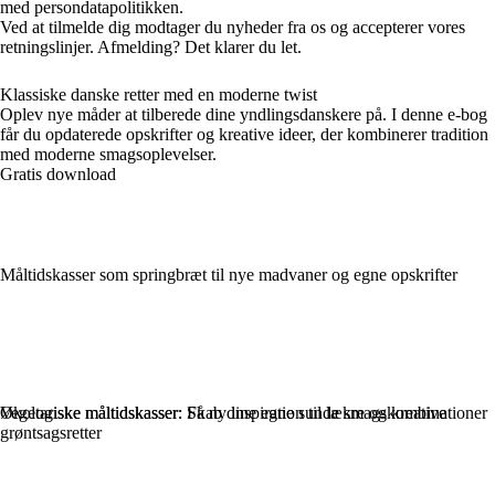
med persondatapolitikken.
Ved at tilmelde dig modtager du nyheder fra os og accepterer vores
retningslinjer. Afmelding? Det klarer du let.
Klassiske danske retter med en moderne twist
Oplev nye måder at tilberede dine yndlingsdanskere på. I denne e-bog
får du opdaterede opskrifter og kreative ideer, der kombinerer tradition
med moderne smagsoplevelser.
Gratis download
Måltidskasser som springbræt til nye madvaner og egne opskrifter
Økologiske måltidskasser: Skab dine egne sunde smagskombinationer
Vegetariske måltidskasser: Få ny inspiration til lækre og kreative
grøntsagsretter