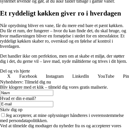
systemet levende og gør, at du ikke falder tilbage i gamle vaner.
Et ryddeligt køkken giver ro i hverdagen
Når oprydning bliver en vane, får du mere end bare et pænt køkken.
Du får et rum, der fungerer – hvor du kan finde det, du skal bruge, og
hvor madlavningen bliver en fornøjelse i stedet for en stressfaktor. Et
ryddeligt køkken skaber ro, overskud og en følelse af kontrol i
hverdagen.
Det handler ikke om perfektion, men om at skabe et miljø, der støtter
dig i det, du gerne vil – lave mad, nyde måltiderne og trives i dit hjem.
Del og vis hjerte
X
Facebook
Instagram
LinkedIn
YouTube
Pin
Nyhedsbrev: Tilmeld dig nu
Bliv klogere med et klik – tilmeld dig vores gratis mailserie.
Hvad er din e-mail?
Skriv dig op
Jeg accepterer, at mine oplysninger håndteres i overensstemmelse
med persondatapolitikken.
Ved at tilmelde dig modtager du nyheder fra os og accepterer vores