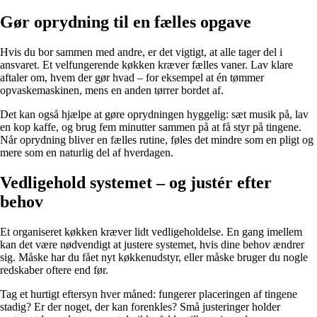
Gør oprydning til en fælles opgave
Hvis du bor sammen med andre, er det vigtigt, at alle tager del i
ansvaret. Et velfungerende køkken kræver fælles vaner. Lav klare
aftaler om, hvem der gør hvad – for eksempel at én tømmer
opvaskemaskinen, mens en anden tørrer bordet af.
Det kan også hjælpe at gøre oprydningen hyggelig: sæt musik på, lav
en kop kaffe, og brug fem minutter sammen på at få styr på tingene.
Når oprydning bliver en fælles rutine, føles det mindre som en pligt og
mere som en naturlig del af hverdagen.
Vedligehold systemet – og justér efter
behov
Et organiseret køkken kræver lidt vedligeholdelse. En gang imellem
kan det være nødvendigt at justere systemet, hvis dine behov ændrer
sig. Måske har du fået nyt køkkenudstyr, eller måske bruger du nogle
redskaber oftere end før.
Tag et hurtigt eftersyn hver måned: fungerer placeringen af tingene
stadig? Er der noget, der kan forenkles? Små justeringer holder