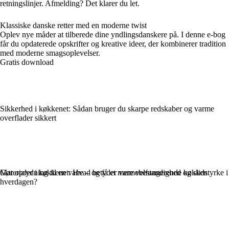
retningslinjer. Afmelding? Det klarer du let.
Klassiske danske retter med en moderne twist
Oplev nye måder at tilberede dine yndlingsdanskere på. I denne e-bog
får du opdaterede opskrifter og kreative ideer, der kombinerer tradition
med moderne smagsoplevelser.
Gratis download
Sikkerhed i køkkenet: Sådan bruger du skarpe redskaber og varme
overflader sikkert
Gør oprydning til en vane – og få et mere velfungerende køkken
Materialer i køkkenet: Hvad betyder varmebestandighed og slidstyrke i
hverdagen?