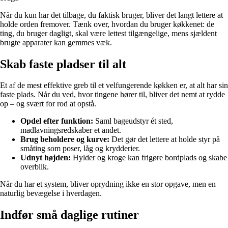
Når du kun har det tilbage, du faktisk bruger, bliver det langt lettere at
holde orden fremover. Tænk over, hvordan du bruger køkkenet: de
ting, du bruger dagligt, skal være lettest tilgængelige, mens sjældent
brugte apparater kan gemmes væk.
Skab faste pladser til alt
Et af de mest effektive greb til et velfungerende køkken er, at alt har sin
faste plads. Når du ved, hvor tingene hører til, bliver det nemt at rydde
op – og svært for rod at opstå.
Opdel efter funktion:
Saml bageudstyr ét sted,
madlavningsredskaber et andet.
Brug beholdere og kurve:
Det gør det lettere at holde styr på
småting som poser, låg og krydderier.
Udnyt højden:
Hylder og kroge kan frigøre bordplads og skabe
overblik.
Når du har et system, bliver oprydning ikke en stor opgave, men en
naturlig bevægelse i hverdagen.
Indfør små daglige rutiner