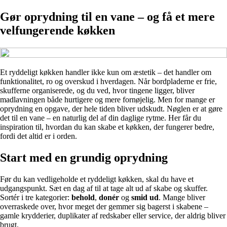
Gør oprydning til en vane – og få et mere
velfungerende køkken
Et ryddeligt køkken handler ikke kun om æstetik – det handler om
funktionalitet, ro og overskud i hverdagen. Når bordpladerne er frie,
skufferne organiserede, og du ved, hvor tingene ligger, bliver
madlavningen både hurtigere og mere fornøjelig. Men for mange er
oprydning en opgave, der hele tiden bliver udskudt. Nøglen er at gøre
det til en vane – en naturlig del af din daglige rytme. Her får du
inspiration til, hvordan du kan skabe et køkken, der fungerer bedre,
fordi det altid er i orden.
Start med en grundig oprydning
Før du kan vedligeholde et ryddeligt køkken, skal du have et
udgangspunkt. Sæt en dag af til at tage alt ud af skabe og skuffer.
Sortér i tre kategorier:
behold
,
donér
og
smid ud
. Mange bliver
overraskede over, hvor meget der gemmer sig bagerst i skabene –
gamle krydderier, duplikater af redskaber eller service, der aldrig bliver
brugt.