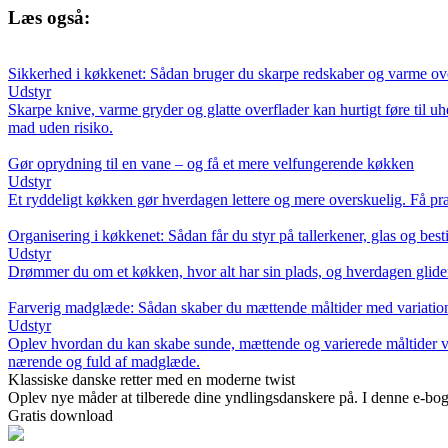
Læs også:
Sikkerhed i køkkenet: Sådan bruger du skarpe redskaber og varme ove
Udstyr
Skarpe knive, varme gryder og glatte overflader kan hurtigt føre til 
mad uden risiko.
Gør oprydning til en vane – og få et mere velfungerende køkken
Udstyr
Et ryddeligt køkken gør hverdagen lettere og mere overskuelig. Få prakt
Organisering i køkkenet: Sådan får du styr på tallerkener, glas og best
Udstyr
Drømmer du om et køkken, hvor alt har sin plads, og hverdagen glider 
Farverig madglæde: Sådan skaber du mættende måltider med variatio
Udstyr
Oplev hvordan du kan skabe sunde, mættende og varierede måltider ved 
nærende og fuld af madglæde.
Klassiske danske retter med en moderne twist
Oplev nye måder at tilberede dine yndlingsdanskere på. I denne e-bog
Gratis download