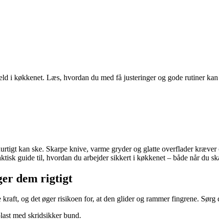
uheld i køkkenet. Læs, hvordan du med få justeringer og gode rutiner ka
hurtigt kan ske. Skarpe knive, varme gryder og glatte overflader kræv
tisk guide til, hvordan du arbejder sikkert i køkkenet – både når du sk
ger dem rigtigt
kraft, og det øger risikoen for, at den glider og rammer fingrene. Sørg 
 plast med skridsikker bund.