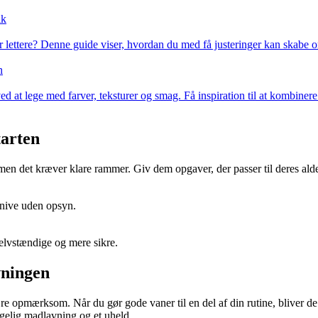
ik
lettere? Denne guide viser, hvordan du med få justeringer kan skabe orde
n
at lege med farver, teksturer og smag. Få inspiration til at kombinere
tarten
n det kræver klare rammer. Giv dem opgaver, der passer til deres ald
knive uden opsyn.
selvstændige og mere sikre.
vningen
 opmærksom. Når du gør gode vaner til en del af din rutine, bliver de h
gelig madlavning og et uheld.