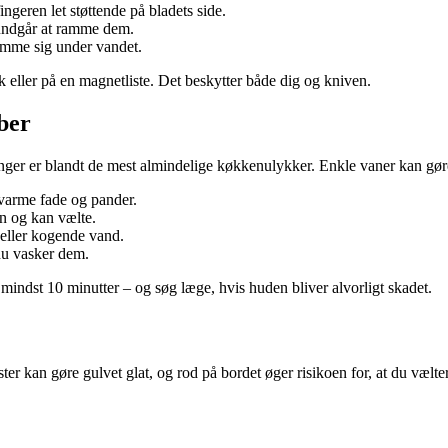
ngeren let støttende på bladets side.
undgår at ramme dem.
emme sig under vandet.
k eller på en magnetliste. Det beskytter både dig og kniven.
ber
ger er blandt de mest almindelige køkkenulykker. Enkle vaner kan gøre 
 varme fade og pander.
en og kan vælte.
 eller kogende vand.
du vasker dem.
mindst 10 minutter – og søg læge, hvis huden bliver alvorligt skadet.
ter kan gøre gulvet glat, og rod på bordet øger risikoen for, at du vælter