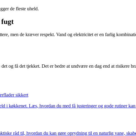
gger de fleste uheld.
 fugt
ere, men de kræver respekt. Vand og elektricitet er en farlig kombinati
e det og få det tjekket. Det er bedre at undvære en dag end at risikere bra
rflader sikkert
uheld i køkkenet. Læs, hvordan du med få justeringer og gode rutiner ka
iske råd til, hvordan du kan gøre oprydning til en naturlig vane, skabe 