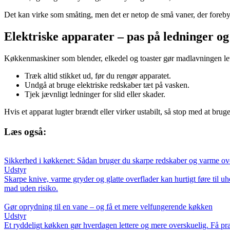
Det kan virke som småting, men det er netop de små vaner, der foreby
Elektriske apparater – pas på ledninger og
Køkkenmaskiner som blender, elkedel og toaster gør madlavningen lett
Træk altid stikket ud, før du rengør apparatet.
Undgå at bruge elektriske redskaber tæt på vasken.
Tjek jævnligt ledninger for slid eller skader.
Hvis et apparat lugter brændt eller virker ustabilt, så stop med at brug
Læs også:
Sikkerhed i køkkenet: Sådan bruger du skarpe redskaber og varme ove
Udstyr
Skarpe knive, varme gryder og glatte overflader kan hurtigt føre til 
mad uden risiko.
Gør oprydning til en vane – og få et mere velfungerende køkken
Udstyr
Et ryddeligt køkken gør hverdagen lettere og mere overskuelig. Få prakt