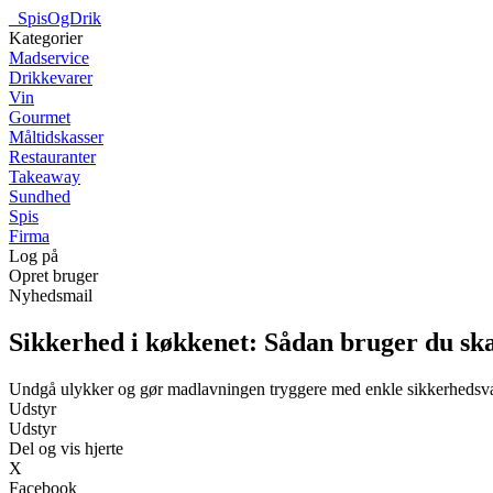
_
SpisOgDrik
Kategorier
Madservice
Drikkevarer
Vin
Gourmet
Måltidskasser
Restauranter
Takeaway
Sundhed
Spis
Firma
Log på
Opret bruger
Nyhedsmail
Sikkerhed i køkkenet: Sådan bruger du sk
Undgå ulykker og gør madlavningen tryggere med enkle sikkerhedsv
Udstyr
Udstyr
Del og vis hjerte
X
Facebook