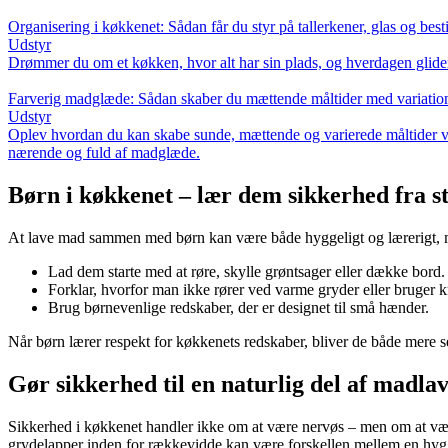
Organisering i køkkenet: Sådan får du styr på tallerkener, glas og best
Udstyr
Drømmer du om et køkken, hvor alt har sin plads, og hverdagen glider 
Farverig madglæde: Sådan skaber du mættende måltider med variatio
Udstyr
Oplev hvordan du kan skabe sunde, mættende og varierede måltider ved 
nærende og fuld af madglæde.
Børn i køkkenet – lær dem sikkerhed fra s
At lave mad sammen med børn kan være både hyggeligt og lærerigt, me
Lad dem starte med at røre, skylle grøntsager eller dække bord.
Forklar, hvorfor man ikke rører ved varme gryder eller bruger 
Brug børnevenlige redskaber, der er designet til små hænder.
Når børn lærer respekt for køkkenets redskaber, bliver de både mere 
Gør sikkerhed til en naturlig del af madla
Sikkerhed i køkkenet handler ikke om at være nervøs – men om at være
grydelapper inden for rækkevidde kan være forskellen mellem en hyg