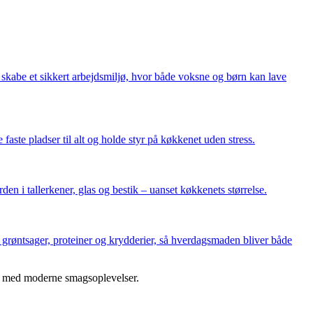
n skabe et sikkert arbejdsmiljø, hvor både voksne og børn kan lave
faste pladser til alt og holde styr på køkkenet uden stress.
n i tallerkener, glas og bestik – uanset køkkenets størrelse.
 grøntsager, proteiner og krydderier, så hverdagsmaden bliver både
ion med moderne smagsoplevelser.