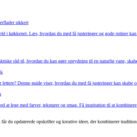
rflader sikkert
uheld i køkkenet. Læs, hvordan du med få justeringer og gode rutiner ka
iske råd til, hvordan du kan gøre oprydning til en naturlig vane, skabe 
ik
lettere? Denne guide viser, hvordan du med få justeringer kan skabe orde
n
at lege med farver, teksturer og smag. Få inspiration til at kombinere
 får du opdaterede opskrifter og kreative ideer, der kombinerer tradit