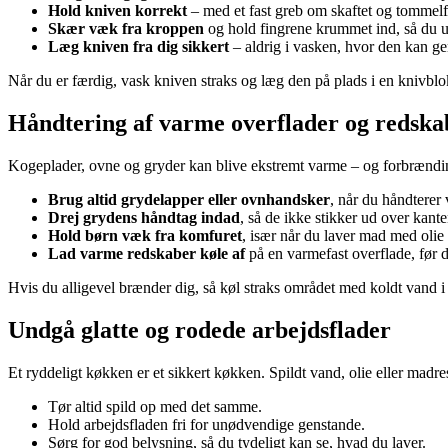
Hold kniven korrekt
– med et fast greb om skaftet og tommelfi
Skær væk fra kroppen
og hold fingrene krummet ind, så du 
Læg kniven fra dig sikkert
– aldrig i vasken, hvor den kan g
Når du er færdig, vask kniven straks og læg den på plads i en knivblo
Håndtering af varme overflader og redska
Kogeplader, ovne og gryder kan blive ekstremt varme – og forbrændin
Brug altid grydelapper eller ovnhandsker
, når du håndterer
Drej grydens håndtag indad
, så de ikke stikker ud over kant
Hold børn væk fra komfuret
, især når du laver mad med olie
Lad varme redskaber køle af
på en varmefast overflade, før 
Hvis du alligevel brænder dig, så køl straks området med koldt vand i 
Undgå glatte og rodede arbejdsflader
Et ryddeligt køkken er et sikkert køkken. Spildt vand, olie eller madres
Tør altid spild op med det samme.
Hold arbejdsfladen fri for unødvendige genstande.
Sørg for god belysning, så du tydeligt kan se, hvad du laver.